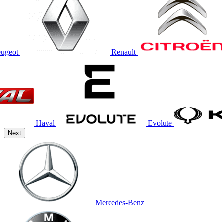
eugeot
Renault
Haval
Evolute
Next
Mercedes-Benz