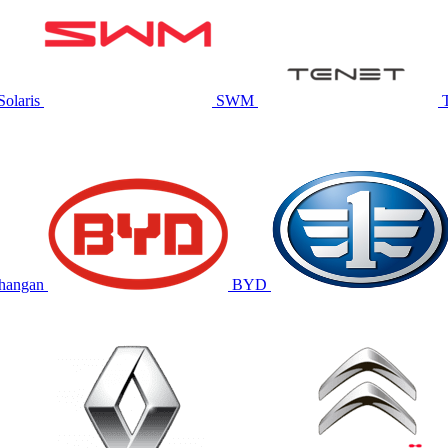
Solaris
SWM
hangan
BYD