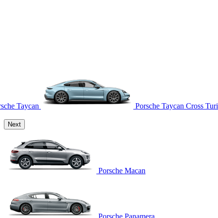
rsche Taycan
Porsche Taycan Cross Tur
Next
Porsche Macan
Porsche Panamera