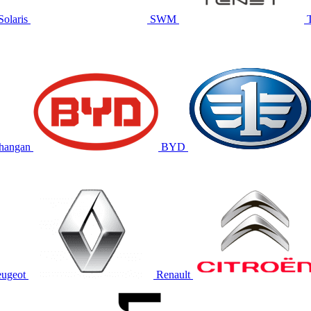
Solaris
SWM
hangan
BYD
eugeot
Renault