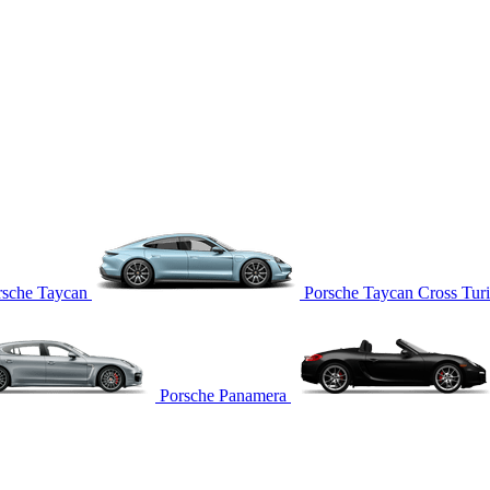
rsche Taycan
Porsche Taycan Cross Tur
Porsche Panamera