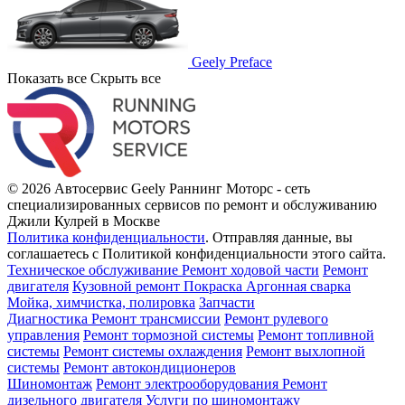
Geely Preface
Показать все
Скрыть все
© 2026 Автосервис Geely Раннинг Моторс - сеть
специализированных сервисов по ремонт и обслуживанию
Джили Кулрей в Москве
Политика конфиденциальности
.
Отправляя данные, вы
соглашаетесь с Политикой конфиденциальности этого сайта.
Техническое обслуживание
Ремонт ходовой части
Ремонт
двигателя
Кузовной ремонт
Покраска
Аргонная сварка
Мойка, химчистка, полировка
Запчасти
Диагностика
Ремонт трансмиссии
Ремонт рулевого
управления
Ремонт тормозной системы
Ремонт топливной
системы
Ремонт системы охлаждения
Ремонт выхлопной
системы
Ремонт автокондиционеров
Шиномонтаж
Ремонт электрооборудования
Ремонт
дизельного двигателя
Услуги по шиномонтажу